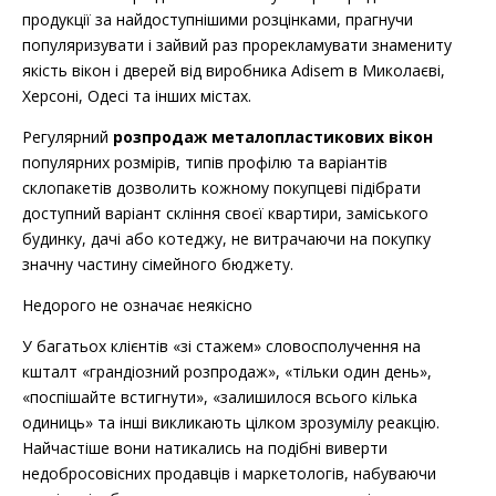
продукції за найдоступнішими розцінками, прагнучи
популяризувати і зайвий раз прорекламувати знамениту
якість вікон і дверей від виробника Adisem в Миколаєві,
Херсоні, Одесі та інших містах.
Регулярний
розпродаж металопластикових вікон
популярних розмірів, типів профілю та варіантів
склопакетів дозволить кожному покупцеві підібрати
доступний варіант скління своєї квартири, заміського
будинку, дачі або котеджу, не витрачаючи на покупку
значну частину сімейного бюджету.
Недорого не означає неякісно
У багатьох клієнтів «зі стажем» словосполучення на
кшталт «грандіозний розпродаж», «тільки один день»,
«поспішайте встигнути», «залишилося всього кілька
одиниць» та інші викликають цілком зрозумілу реакцію.
Найчастіше вони натикались на подібні виверти
недобросовісних продавців і маркетологів, набуваючи