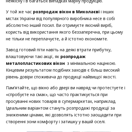
неякісну і в багатьох випадках марну продукцію.
У той же час
розпродаж вікон в Миколаєві
і інших
містах України від популярного виробника несе в собі
абсолютно інший посил. Ви отримуєте якісний виріб,
користь від використання якого беззаперечна, при цьому
не тільки не переплачуєте, а й істотно економите.
Завод готовий піти навіть на деякі втрати прибутку,
влаштовуючи такі акції, як
розпродаж
металопластикових вікон
з мінімальною націнкою.
Кінцевим результатом подібних заходів є більш високий
рівень довіри споживача до продукції найвищої якості.
Пам’ятайте, що вікно або двері ви навряд чи протестуете і
«спробуєте на смак», що часто практикується при
просуванні нових товарів в супермаркетах, наприклад.
Ідеальним варіантом стануть розпродажі продукції за
зниженими цінами, які дозволять істотно заощадити при
створенні зони комфорту і затишку у вашій оселі.