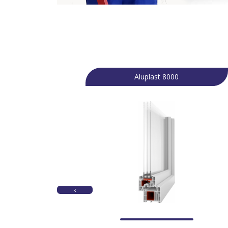
Aluplast 8000
‹