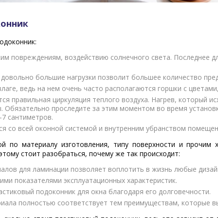
конник
одоконник:
им повреждениям, воздействию солнечного света. Последнее дл
довольно большие нагрузки позволит большее количество пред
лаге, ведь на нем очень часто располагаются горшки с цветами
тся правильная циркуляция теплого воздуха. Нагрев, который и
ы. Обязательно проследите за этим моментом во время установ
–7 сантиметров.
я со всей оконной системой и внутренним убранством помещен
й по материалу изготовления, типу поверхности и прочим 
этому стоит разобраться, почему же так происходит:
алов для ламинации позволяет воплотить в жизнь любые дизай
кими показателями эксплуатационных характеристик.
стиковый подоконник для окна благодаря его долговечности.
риала полностью соответствует тем преимуществам, которые вы