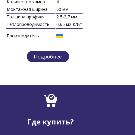
Количество камер
4
Количе
Монтажная ширина
60 мм
Монтаж
Толщина профиля
2,5-2,7 мм
Толщин
Теплопроводимость
0,65 м2 К/Вт
Теплоп
Производитель
Произв
Подробнее
Где купить?