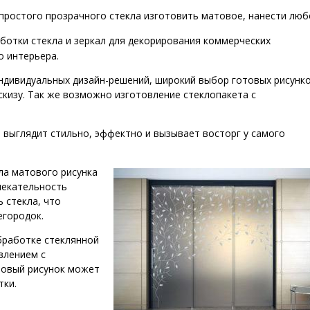
простого прозрачного стекла изготовить матовое, нанести любо
ботки стекла и зеркал для декорирования коммерческих
 интерьера.
ндивидуальных дизайн-решений, широкий выбор готовых рисунк
скизу. Так же возможно изготовление стеклопакета с
а выглядит стильно, эффектно и вызывает восторг у самого
ла матового рисунка
лекательность
 стекла, что
егородок.
бработке стеклянной
влением с
товый рисунок может
тки.